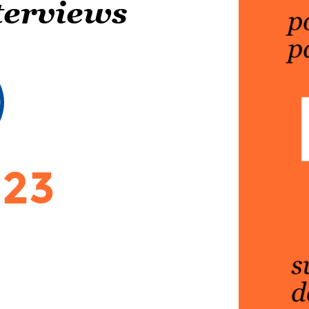
nterviews
.23