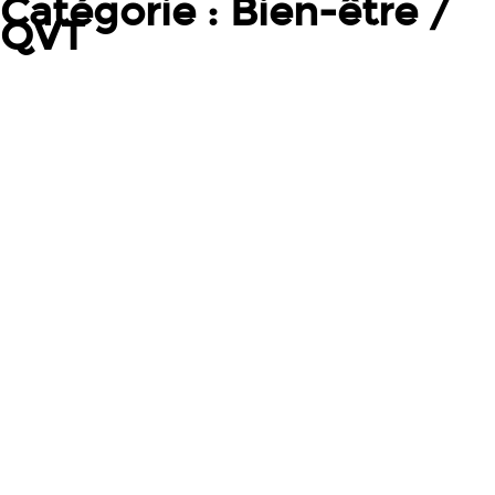
Catégorie :
Bien-être /
QVT